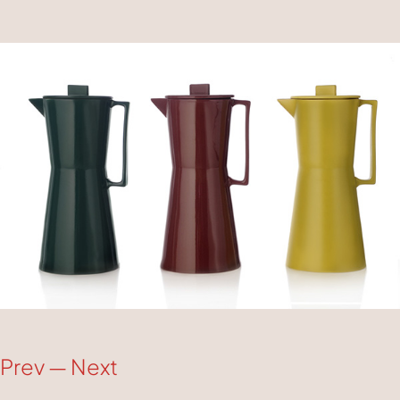
Prev
—
Next