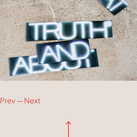
Prev
—
Next