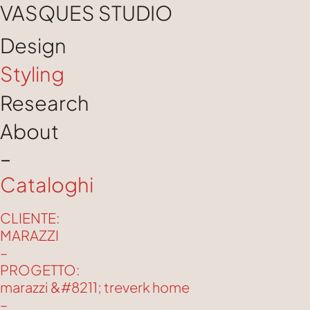
VASQUES STUDIO
Design
Styling
Research
About
–
Cataloghi
CLIENTE:
MARAZZI
–
PROGETTO:
marazzi &#8211; treverk home
–